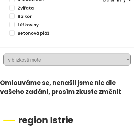
Další filtry
Zvířata
Balkón
Lůžkoviny
Betonová pláž
+
Omlouváme se, nenašli jsme nic dle
VRSAR
−
vašeho zadání, prosím zkuste změnit
region Istrie