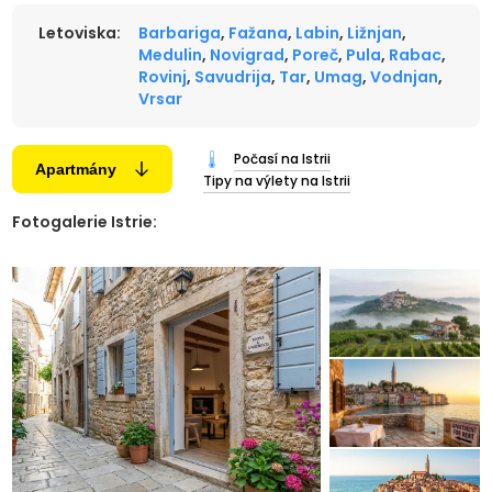
Letoviska:
Barbariga
,
Fažana
,
Labin
,
Ližnjan
,
Medulin
,
Novigrad
,
Poreč
,
Pula
,
Rabac
,
Rovinj
,
Savudrija
,
Tar
,
Umag
,
Vodnjan
,
Vrsar
Počasí na Istrii
Apartmány
Tipy na výlety na Istrii
Fotogalerie Istrie: