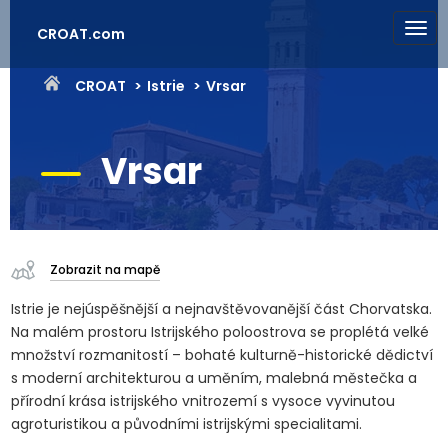
CROAT.com
CROAT
Istrie
Vrsar
Vrsar
Zobrazit na mapě
Istrie je nejúspěšnější a nejnavštěvovanější část Chorvatska.
Na malém prostoru Istrijského poloostrova se proplétá velké
množství rozmanitostí – bohaté kulturně-historické dědictví
s moderní architekturou a uměním, malebná městečka a
přírodní krása istrijského vnitrozemí s vysoce vyvinutou
agroturistikou a původními istrijskými specialitami.