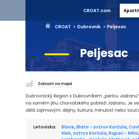
CROAT.com
Apart
CROAT
Dubrovnik
Peljesac
Peljesac
Zobrazit na mapě
Dubrovnický Region s Dubrovníkem „perlou Jadranu“,
na samém jihu chorvatského pobřeží Jadranu. Je vel
dělá zajímavým: dějiny, kultura, minulost nebo souč
Letoviska:
Blace
,
Blato - ostrov Korčula
,
Cav
Klek
,
ostrov Korčula
,
Kupari - Mlini