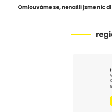
Omlouváme se, nenašli jsme nic dl
regi
V
O
g