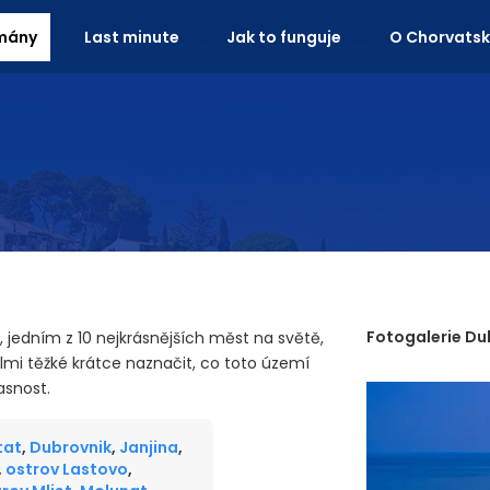
mány
Last minute
Jak to funguje
O Chorvats
Fotogalerie Du
 jedním z 10 nejkrásnějších měst na světě,
mi těžké krátce naznačit, co toto území
asnost.
tat
,
Dubrovnik
,
Janjina
,
,
ostrov Lastovo
,