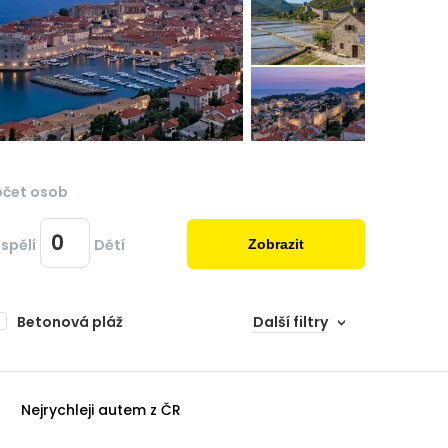
očet osob
spělí
Dětí
Zobrazit
Betonová pláž
Další filtry
Nejrychleji autem z ČR