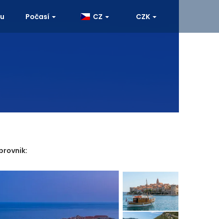
ku
Počasí
CZ
CZK
brovnik: