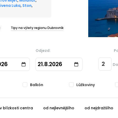
rov Mljet
,
Molunat
,
rivena Luka
,
Ston
,
a
k
Tipy na výlety regionu Dubrovník
Odjezd:
P
026
21.8.2026
Do
Balkón
Lůžkoviny
v blízkosti centra
od nejlevnějšího
od nejdražšího