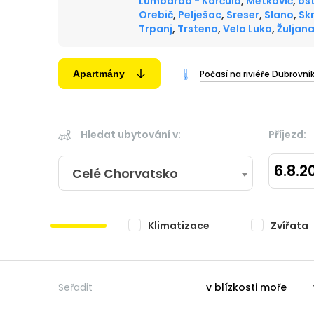
Lumbarda - Korčula
,
Metkovič
,
ost
Orebič
,
Pelješac
,
Sreser
,
Slano
,
Sk
Trpanj
,
Trsteno
,
Vela Luka
,
Žuljan
Apartmány
Počasí na riviéře Dubrovní
Hledat ubytování v:
Příjezd:
6.8.2
Celé Chorvatsko
Klimatizace
Zvířata
Seřadit
v blízkosti moře