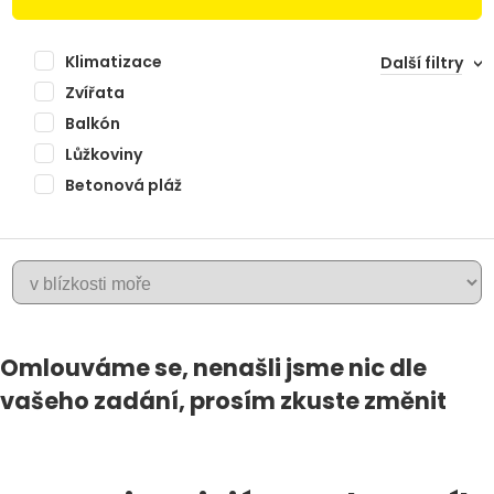
Klimatizace
Další filtry
Zvířata
Balkón
Lůžkoviny
Betonová pláž
Omlouváme se, nenašli jsme nic dle
PELJESAC
vašeho zadání, prosím zkuste změnit