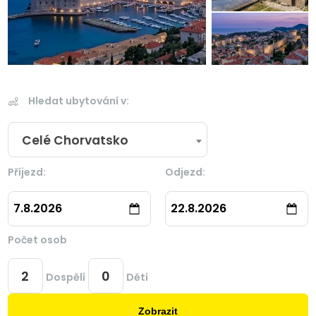
Hledat ubytování v:
Celé Chorvatsko
Příjezd:
Odjezd:
7.8.2026
22.8.2026
Počet osob
Dospělí
Dětí
Zobrazit