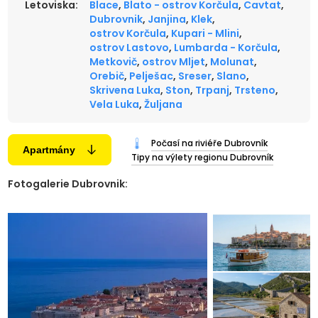
Letoviska:
Blace
,
Blato - ostrov Korčula
,
Cavtat
,
Dubrovnik
,
Janjina
,
Klek
,
ostrov Korčula
,
Kupari - Mlini
,
ostrov Lastovo
,
Lumbarda - Korčula
,
Metkovič
,
ostrov Mljet
,
Molunat
,
Orebič
,
Pelješac
,
Sreser
,
Slano
,
Skrivena Luka
,
Ston
,
Trpanj
,
Trsteno
,
Vela Luka
,
Žuljana
Počasí na riviéře Dubrovník
Apartmány
Tipy na výlety regionu Dubrovník
Fotogalerie Dubrovnik: