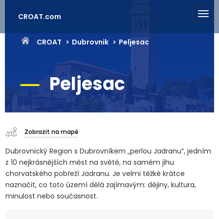
CROAT.com
CROAT
Dubrovnik
Peljesac
Peljesac
Zobrazit na mapě
Dubrovnický Region s Dubrovníkem „perlou Jadranu“, jedním
z 10 nejkrásnějších měst na světě, na samém jihu
chorvatského pobřeží Jadranu. Je velmi těžké krátce
naznačit, co toto území dělá zajímavým: dějiny, kultura,
minulost nebo současnost.